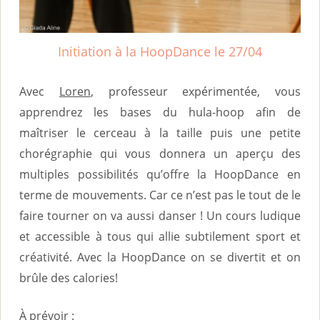
i
n
Initiation à la HoopDance le 27/04
c
i
Avec
Loren
, professeur expérimentée, vous
p
apprendrez les bases du hula-hoop afin de
a
maîtriser le cerceau à la taille puis une petite
l
chorégraphie qui vous donnera un aperçu des
multiples possibilités qu’offre la HoopDance en
terme de mouvements. Car ce n’est pas le tout de le
faire tourner on va aussi danser ! Un cours ludique
et accessible à tous qui allie subtilement sport et
créativité. Avec la HoopDance on se divertit et on
brûle des calories!
À prévoir :