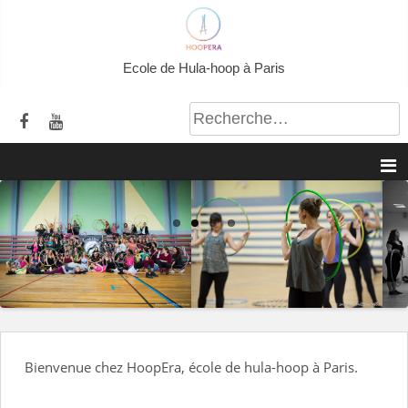
A
l
l
Ecole de Hula-hoop à Paris
e
r
a
u
c
o
n
t
e
n
u
Bienvenue chez HoopEra, école de hula-hoop à Paris.
p
r