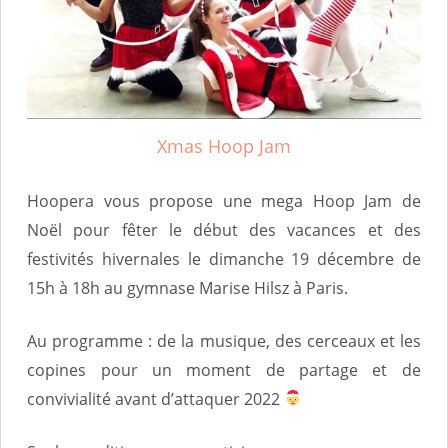
i
n
c
i
p
Xmas Hoop Jam
a
Hoopera vous propose une mega Hoop Jam de
l
Noël pour fêter le début des vacances et des
festivités hivernales le dimanche 19 décembre de
15h à 18h au gymnase Marise Hilsz à Paris.
Au programme : de la musique, des cerceaux et les
copines pour un moment de partage et de
convivialité avant d’attaquer 2022