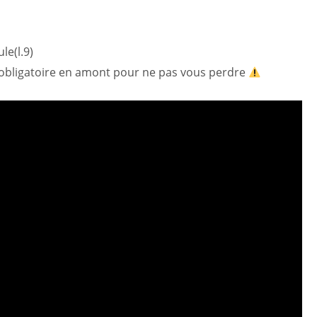
le(l.9)
 obligatoire en amont pour ne pas vous perdre