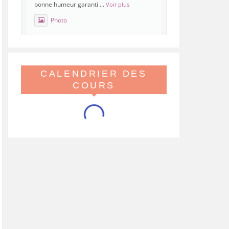
bonne humeur garanti
...
Voir plus
Photo
Voir sur Facebook
·
Partager
CALENDRIER DES
Hoopera Paris
est à Gymnase
Paul Meurice.
COURS
21 mai 26, 8:00
Hoopera vous propose le premier stage
du printemps, tout beau tout chaud,
spécial isolations !
Viens réveiller ton flow avant l'été
Au programme, des variations d'iso pop,
linéaires, ghost iso, s
...
Voir plus
Video
Voir sur Facebook
·
Partager