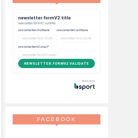
newsletter.formV2.title
newsletter.formV2.subtitle
newsletter.form.firstName
newsletter.form.lastName
newsletter.formV2.email
*
NEWSLETTER.FORMV2.VALIDATE
Powered by
FACEBOOK