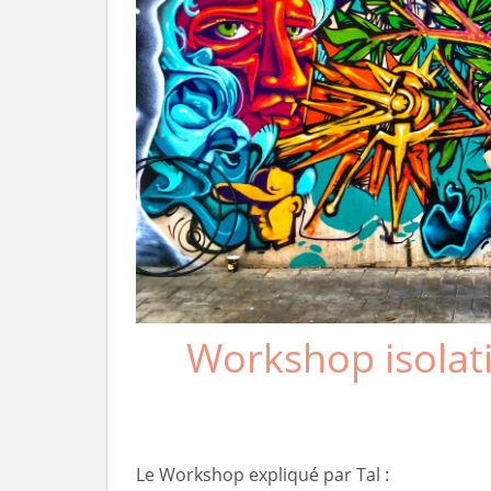
r
i
n
c
i
p
a
l
Workshop isolati
Le Workshop expliqué par Tal :