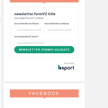
newsletter.formV2.title
newsletter.formV2.subtitle
newsletter.form.firstName
newsletter.form.lastName
newsletter.formV2.email
*
NEWSLETTER.FORMV2.VALIDATE
Powered by
FACEBOOK