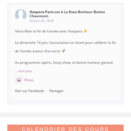
Hoopera Paris
est à La Rosa Bonheur Buttes
Chaumont.
02 juin 26, 18:05
Viens fêter la fin de l’année avec Hoopera
Le dimanche 14 juin, l’association se réunit pour célébrer la fin
de l’année autour d’un verre
Au programme: apéro, hoop show, et bonne humeur garanti
...
Voir plus
Photo
Voir sur Facebook
·
Partager
Hoopera Paris
est à Gymnase Paul Meurice.
21 mai 26, 8:00
Hoopera vous propose le premier stage du printemps, tout
CALENDRIER DES COURS