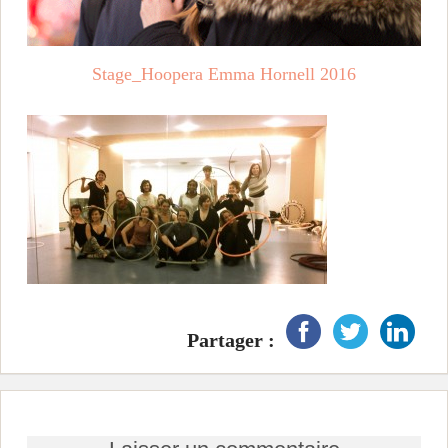
i
n
Stage_Hoopera Emma Hornell 2016
c
i
p
a
l
Partager :