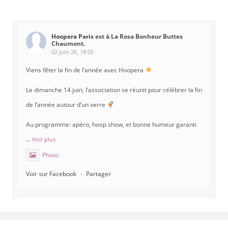
Hoopera Paris
est à La Rosa Bonheur Buttes
Chaumont.
02 juin 26, 18:05
Viens fêter la fin de l’année avec Hoopera
Le dimanche 14 juin, l’association se réunit pour célébrer la fin
de l’année autour d’un verre
Au programme: apéro, hoop show, et bonne humeur garanti
...
Voir plus
Photo
Voir sur Facebook
·
Partager
Hoopera Paris
est à Gymnase Paul Meurice.
21 mai 26, 8:00