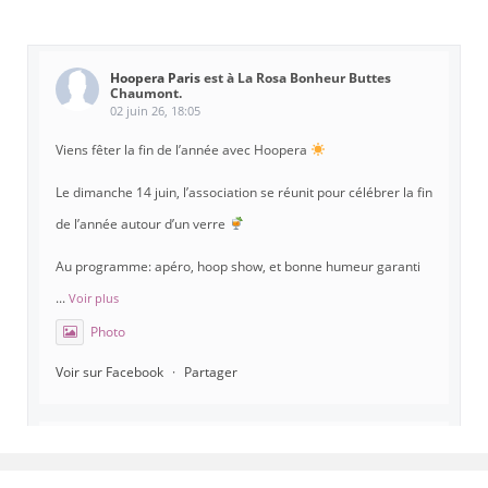
Hoopera Paris
est à La Rosa Bonheur Buttes
Chaumont.
02 juin 26, 18:05
Viens fêter la fin de l’année avec Hoopera
Le dimanche 14 juin, l’association se réunit pour célébrer la fin
de l’année autour d’un verre
Au programme: apéro, hoop show, et bonne humeur garanti
...
Voir plus
Photo
Voir sur Facebook
·
Partager
Hoopera Paris
est à Gymnase Paul Meurice.
21 mai 26, 8:00