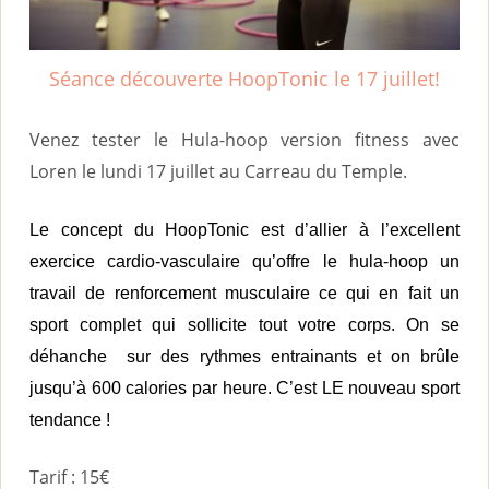
i
n
Séance découverte HoopTonic le 17 juillet!
c
i
Venez tester le Hula-hoop version fitness avec
p
Loren le lundi 17 juillet au Carreau du Temple.
a
l
Le concept du HoopTonic est d’allier à l’excellent
exercice cardio-vasculaire qu’offre le hula-hoop un
travail de renforcement musculaire ce qui en fait un
sport complet qui sollicite tout votre corps. On se
déhanche sur des rythmes entrainants et on brûle
jusqu’à 600 calories par heure. C’est LE nouveau sport
tendance !
Tarif : 15€