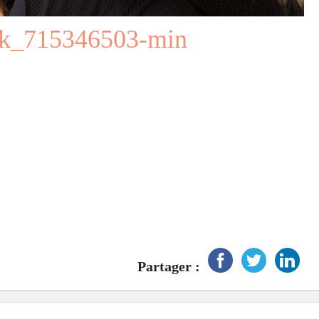
ock_715346503-min
Partager :