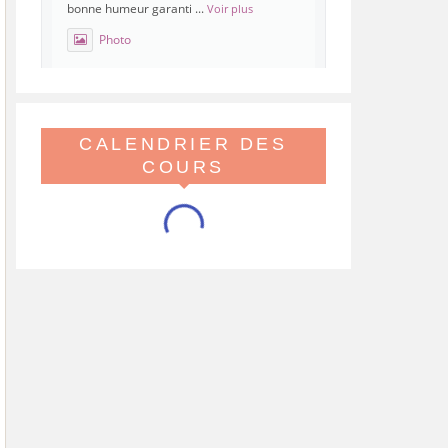
bonne humeur garanti
...
Voir plus
Photo
Voir sur Facebook
·
Partager
CALENDRIER DES
Hoopera Paris
est à Gymnase
Paul Meurice.
COURS
21 mai 26, 8:00
Hoopera vous propose le premier stage
du printemps, tout beau tout chaud,
spécial isolations !
Viens réveiller ton flow avant l'été
Au programme, des variations d'iso pop,
linéaires, ghost iso, s
...
Voir plus
Video
Voir sur Facebook
·
Partager