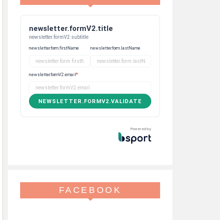
newsletter.formV2.title
newsletter.formV2.subtitle
newsletter.form.firstName
newsletter.form.lastName
newsletter.formV2.email
*
NEWSLETTER.FORMV2.VALIDATE
Powered by
FACEBOOK