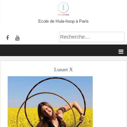
A
l
l
Ecole de Hula-hoop à Paris
e
r
a
u
c
o
Lunart X
n
t
e
n
u
p
r