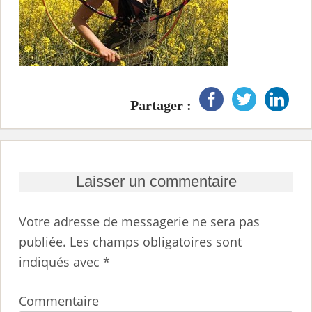
i
n
c
i
p
Partager :
a
l
Laisser un commentaire
Votre adresse de messagerie ne sera pas
publiée.
Les champs obligatoires sont
indiqués avec
*
Commentaire