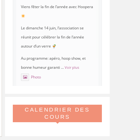
Viens fêter la fin de l’année avec Hoopera
Le dimanche 14 juin, l’association se
réunit pour célébrer la fin de l’année
autour d’un verre
Au programme: apéro, hoop show, et
bonne humeur garanti
...
Voir plus
Photo
Voir sur Facebook
·
Partager
CALENDRIER DES
Hoopera Paris
est à Gymnase
Paul Meurice.
COURS
21 mai 26, 8:00
Hoopera vous propose le premier stage