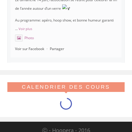
de l’année autour d’un verre
Au programme: apéro, hoop show, et bonne humeur garanti
...
Voir plus
Photo
Voir sur Facebook
·
Partager
Hoopera Paris
est à Gymnase Paul Meurice.
21 mai 26, 8:00
CALENDRIER DES COURS
Hoopera vous propose le premier stage du printemps, tout
beau tout chaud, spécial isolations !
Viens réveiller ton flow avant l'été
Au programme, des variations d'iso pop, linéaires, ghost iso, s
...
Voir plus
Ⓒ - Hoopera - 2016