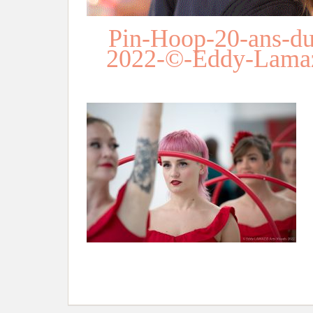
Pin-Hoop-20-ans-du
2022-©-Eddy-Lamaz