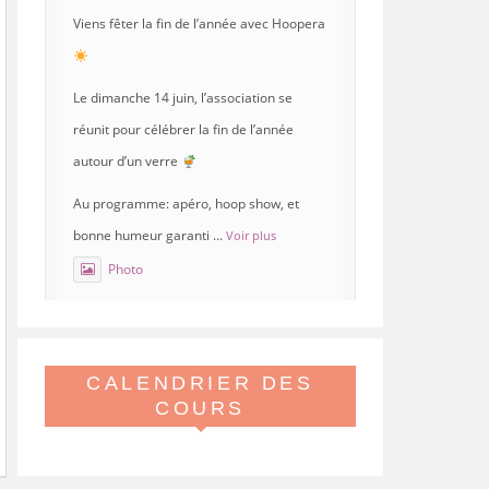
Viens fêter la fin de l’année avec Hoopera
Le dimanche 14 juin, l’association se
réunit pour célébrer la fin de l’année
autour d’un verre
Au programme: apéro, hoop show, et
bonne humeur garanti
...
Voir plus
Photo
Voir sur Facebook
·
Partager
CALENDRIER DES
Hoopera Paris
est à Gymnase
Paul Meurice.
COURS
21 mai 26, 8:00
Hoopera vous propose le premier stage