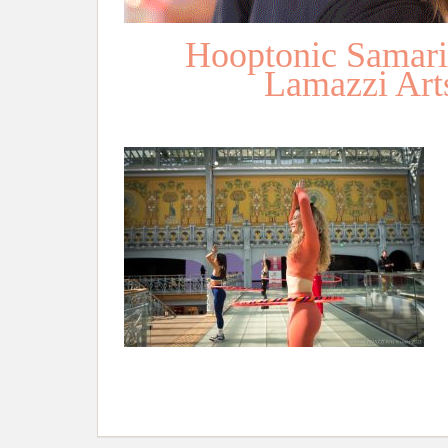
Hooptonic Samari
Lamazzi Art