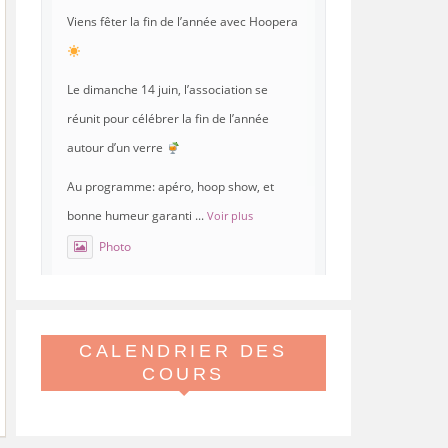
Viens fêter la fin de l’année avec Hoopera
Le dimanche 14 juin, l’association se
réunit pour célébrer la fin de l’année
autour d’un verre
Au programme: apéro, hoop show, et
bonne humeur garanti
...
Voir plus
Photo
Voir sur Facebook
·
Partager
CALENDRIER DES
Hoopera Paris
est à Gymnase
Paul Meurice.
COURS
21 mai 26, 8:00
Hoopera vous propose le premier stage