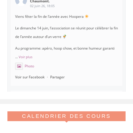
Chaumont.
02 juin 26, 18:05
Viens fêter la fin de l’année avec Hoopera
Le dimanche 14 juin, l’association se réunit pour célébrer la fin
de l’année autour d’un verre
Au programme: apéro, hoop show, et bonne humeur garanti
...
Voir plus
Photo
Voir sur Facebook
·
Partager
Hoopera Paris
est à Gymnase Paul Meurice.
21 mai 26, 8:00
Hoopera vous propose le premier stage du printemps, tout
CALENDRIER DES COURS
beau tout chaud, spécial isolations !