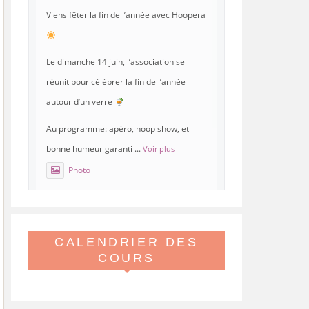
Viens fêter la fin de l’année avec Hoopera
Le dimanche 14 juin, l’association se
réunit pour célébrer la fin de l’année
autour d’un verre
Au programme: apéro, hoop show, et
bonne humeur garanti
...
Voir plus
Photo
Voir sur Facebook
·
Partager
CALENDRIER DES
Hoopera Paris
est à Gymnase
Paul Meurice.
COURS
21 mai 26, 8:00
Hoopera vous propose le premier stage