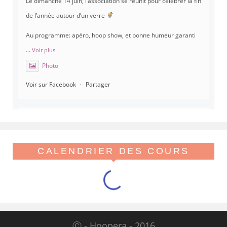
Le dimanche 14 juin, l’association se réunit pour célébrer la fin
de l’année autour d’un verre
Au programme: apéro, hoop show, et bonne humeur garanti
...
Voir plus
Photo
Voir sur Facebook
·
Partager
Hoopera Paris
est à Gymnase Paul Meurice.
21 mai 26, 8:00
Hoopera vous propose le premier stage du printemps, tout
CALENDRIER DES COURS
beau tout chaud, spécial isolations !
Viens réveiller ton flow avant l'été
Au programme, des variations d'iso pop, linéaires, ghost iso, s
...
Voir plus
Ⓒ - Hoopera - 2016