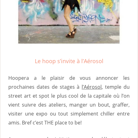
i
n
c
i
p
a
Le hoop s’invite à l’Aérosol
l
Hoopera a le plaisir de vous annoncer les
prochaines dates de stages à
l’Aérosol
, temple du
street art et spot le plus cool de la capitale où l’on
vient suivre des ateliers, manger un bout, graffer,
visiter une expo ou tout simplement chiller entre
amis. Bref c’est THE place to be!