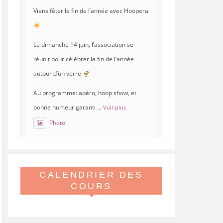
Viens fêter la fin de l’année avec Hoopera
Le dimanche 14 juin, l’association se
réunit pour célébrer la fin de l’année
autour d’un verre
Au programme: apéro, hoop show, et
bonne humeur garanti
...
Voir plus
Photo
Voir sur Facebook
·
Partager
CALENDRIER DES
Hoopera Paris
est à Gymnase
Paul Meurice.
COURS
21 mai 26, 8:00
Hoopera vous propose le premier stage