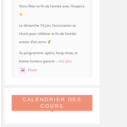
Viens fêter la fin de l’année avec Hoopera
Le dimanche 14 juin, l’association se
réunit pour célébrer la fin de l’année
autour d’un verre
Au programme: apéro, hoop show, et
bonne humeur garanti
...
Voir plus
Photo
Voir sur Facebook
·
Partager
CALENDRIER DES
Hoopera Paris
est à Gymnase
Paul Meurice.
COURS
21 mai 26, 8:00
Hoopera vous propose le premier stage