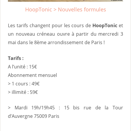
i
HoopTonic > Nouvelles formules
n
c
Les tarifs changent pour les cours de
HoopTonic
et
i
un nouveau créneau ouvre à partir du mercredi 3
p
mai dans le 8ème arrondissement de Paris !
a
Tarifs :
l
A l’unité : 15€
Abonnement mensuel
> 1 cours : 49€
> illimité : 59€
> Mardi 19h/19h45 : 15 bis rue de la Tour
d’Auvergne 75009 Paris