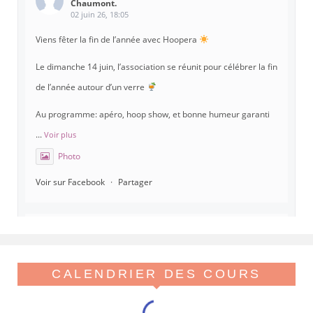
Chaumont.
02 juin 26, 18:05
Viens fêter la fin de l’année avec Hoopera
Le dimanche 14 juin, l’association se réunit pour célébrer la fin
de l’année autour d’un verre
Au programme: apéro, hoop show, et bonne humeur garanti
...
Voir plus
Photo
Voir sur Facebook
·
Partager
Hoopera Paris
est à Gymnase Paul Meurice.
21 mai 26, 8:00
Hoopera vous propose le premier stage du printemps, tout
CALENDRIER DES COURS
beau tout chaud, spécial isolations !