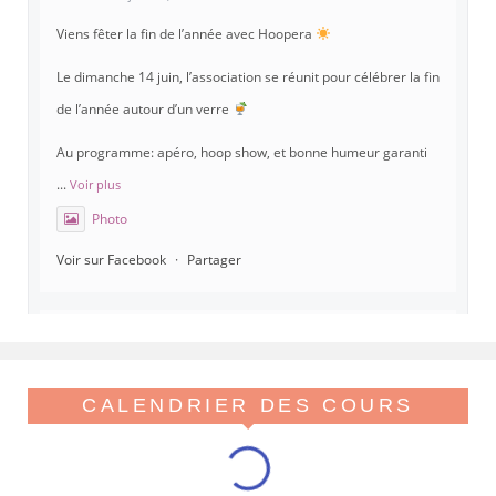
Viens fêter la fin de l’année avec Hoopera
Le dimanche 14 juin, l’association se réunit pour célébrer la fin
de l’année autour d’un verre
Au programme: apéro, hoop show, et bonne humeur garanti
...
Voir plus
Photo
Voir sur Facebook
·
Partager
Hoopera Paris
est à Gymnase Paul Meurice.
21 mai 26, 8:00
Hoopera vous propose le premier stage du printemps, tout
CALENDRIER DES COURS
beau tout chaud, spécial isolations !
Viens réveiller ton flow avant l'été