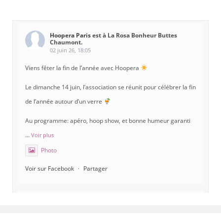
Hoopera Paris
est à La Rosa Bonheur Buttes
Chaumont.
02 juin 26, 18:05
Viens fêter la fin de l’année avec Hoopera
Le dimanche 14 juin, l’association se réunit pour célébrer la fin
de l’année autour d’un verre
Au programme: apéro, hoop show, et bonne humeur garanti
...
Voir plus
Photo
Voir sur Facebook
·
Partager
Hoopera Paris
est à Gymnase Paul Meurice.
21 mai 26, 8:00