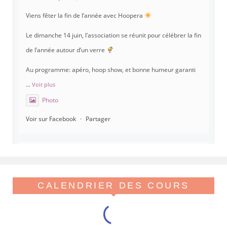
Viens fêter la fin de l’année avec Hoopera
Le dimanche 14 juin, l’association se réunit pour célébrer la fin
de l’année autour d’un verre
Au programme: apéro, hoop show, et bonne humeur garanti
...
Voir plus
Photo
Voir sur Facebook
·
Partager
Hoopera Paris
est à Gymnase Paul Meurice.
21 mai 26, 8:00
Hoopera vous propose le premier stage du printemps, tout
CALENDRIER DES COURS
beau tout chaud, spécial isolations !
Viens réveiller ton flow avant l'été