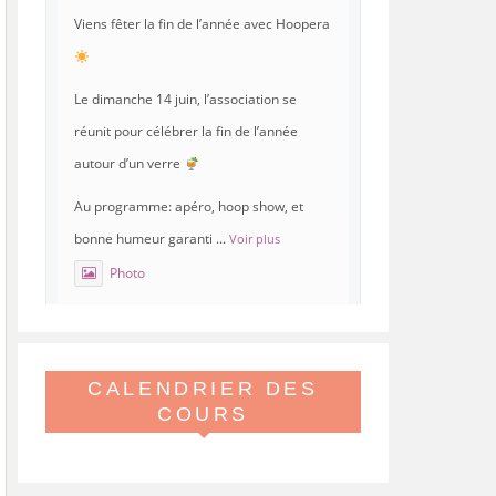
Viens fêter la fin de l’année avec Hoopera
Le dimanche 14 juin, l’association se
réunit pour célébrer la fin de l’année
autour d’un verre
Au programme: apéro, hoop show, et
bonne humeur garanti
...
Voir plus
Photo
Voir sur Facebook
·
Partager
CALENDRIER DES
Hoopera Paris
est à Gymnase
Paul Meurice.
COURS
21 mai 26, 8:00
Hoopera vous propose le premier stage