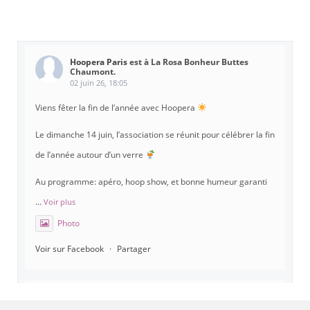
Hoopera Paris
est à La Rosa Bonheur Buttes
Chaumont.
02 juin 26, 18:05
Viens fêter la fin de l’année avec Hoopera
Le dimanche 14 juin, l’association se réunit pour célébrer la fin
de l’année autour d’un verre
Au programme: apéro, hoop show, et bonne humeur garanti
...
Voir plus
Photo
Voir sur Facebook
·
Partager
Hoopera Paris
est à Gymnase Paul Meurice.
21 mai 26, 8:00