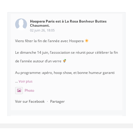
Hoopera Paris
est à La Rosa Bonheur Buttes
Chaumont.
02 juin 26, 18:05
Viens fêter la fin de l’année avec Hoopera
Le dimanche 14 juin, l’association se réunit pour célébrer la fin
de l’année autour d’un verre
Au programme: apéro, hoop show, et bonne humeur garanti
...
Voir plus
Photo
Voir sur Facebook
·
Partager
Hoopera Paris
est à Gymnase Paul Meurice.
21 mai 26, 8:00