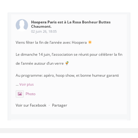
Hoopera Paris
est à La Rosa Bonheur Buttes
Chaumont.
02 juin 26, 18:05
Viens fêter la fin de l’année avec Hoopera
Le dimanche 14 juin, l’association se réunit pour célébrer la fin
de l’année autour d’un verre
Au programme: apéro, hoop show, et bonne humeur garanti
...
Voir plus
Photo
Voir sur Facebook
·
Partager
Hoopera Paris
est à Gymnase Paul Meurice.
21 mai 26, 8:00