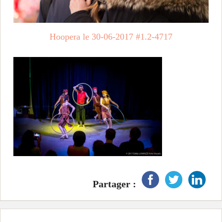
i
n
Hoopera le 30-06-2017 #1.2-4717
c
i
p
a
l
Partager :