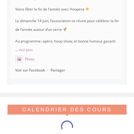
Viens fêter la fin de l’année avec Hoopera
Le dimanche 14 juin, l’association se réunit pour célébrer la fin
de l’année autour d’un verre
Au programme: apéro, hoop show, et bonne humeur garanti
...
Voir plus
Photo
Voir sur Facebook
·
Partager
Hoopera Paris
est à Gymnase Paul Meurice.
21 mai 26, 8:00
Hoopera vous propose le premier stage du printemps, tout
CALENDRIER DES COURS
beau tout chaud, spécial isolations !
Viens réveiller ton flow avant l'été