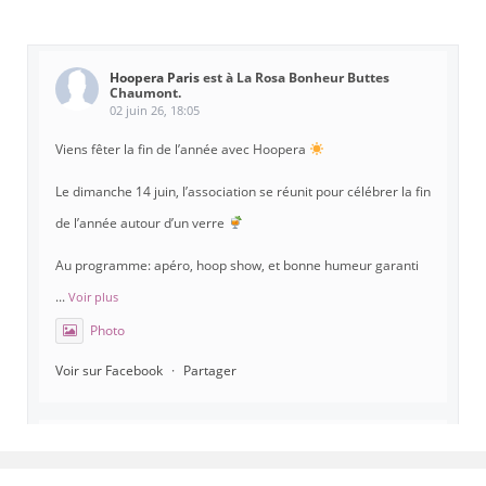
Hoopera Paris
est à La Rosa Bonheur Buttes
Chaumont.
02 juin 26, 18:05
Viens fêter la fin de l’année avec Hoopera
Le dimanche 14 juin, l’association se réunit pour célébrer la fin
de l’année autour d’un verre
Au programme: apéro, hoop show, et bonne humeur garanti
...
Voir plus
Photo
Voir sur Facebook
·
Partager
Hoopera Paris
est à Gymnase Paul Meurice.
21 mai 26, 8:00