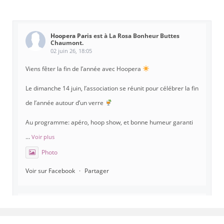
Hoopera Paris
est à La Rosa Bonheur Buttes
Chaumont.
02 juin 26, 18:05
Viens fêter la fin de l’année avec Hoopera
Le dimanche 14 juin, l’association se réunit pour célébrer la fin
de l’année autour d’un verre
Au programme: apéro, hoop show, et bonne humeur garanti
...
Voir plus
Photo
Voir sur Facebook
·
Partager
Hoopera Paris
est à Gymnase Paul Meurice.
21 mai 26, 8:00