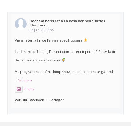
Hoopera Paris
est à La Rosa Bonheur Buttes
Chaumont.
02 juin 26, 18:05
Viens fêter la fin de l’année avec Hoopera
Le dimanche 14 juin, l’association se réunit pour célébrer la fin
de l’année autour d’un verre
Au programme: apéro, hoop show, et bonne humeur garanti
...
Voir plus
Photo
Voir sur Facebook
·
Partager
Hoopera Paris
est à Gymnase Paul Meurice.
21 mai 26, 8:00