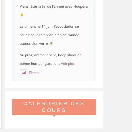
Viens fêter la fin de l’année avec Hoopera
Le dimanche 14 juin, l’association se
réunit pour célébrer la fin de l’année
autour d’un verre
Au programme: apéro, hoop show, et
bonne humeur garanti
...
Voir plus
Photo
Voir sur Facebook
·
Partager
CALENDRIER DES
Hoopera Paris
est à Gymnase
Paul Meurice.
COURS
21 mai 26, 8:00
Hoopera vous propose le premier stage