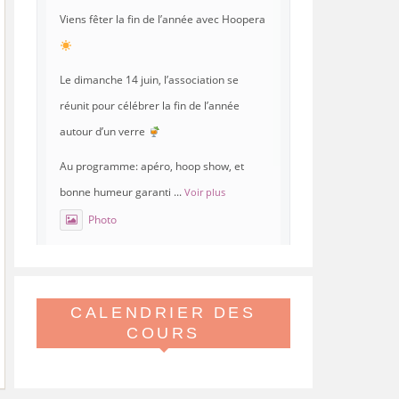
Viens fêter la fin de l’année avec Hoopera
Le dimanche 14 juin, l’association se
réunit pour célébrer la fin de l’année
autour d’un verre
Au programme: apéro, hoop show, et
bonne humeur garanti
...
Voir plus
Photo
Voir sur Facebook
·
Partager
CALENDRIER DES
Hoopera Paris
est à Gymnase
Paul Meurice.
COURS
21 mai 26, 8:00
Hoopera vous propose le premier stage