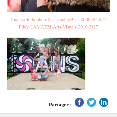
i
n
Hoopera-le-bonbon-flash-mob-29-et-30-06-2019-©-
c
Eddy-LAMAZZI-Arts-Visuels-2019-3117
i
p
a
l
Partager :