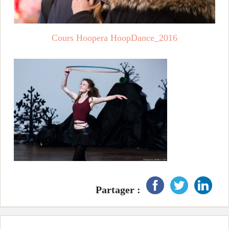
i
n
Cours Hoopera HoopDance_2016
c
i
p
a
l
Partager :