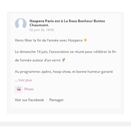
Hoopera Paris
est à La Rosa Bonheur Buttes
Chaumont.
02 juin 26, 18:05
Viens fêter la fin de l’année avec Hoopera
Le dimanche 14 juin, l’association se réunit pour célébrer la fin
de l’année autour d’un verre
Au programme: apéro, hoop show, et bonne humeur garanti
...
Voir plus
Photo
Voir sur Facebook
·
Partager
Hoopera Paris
est à Gymnase Paul Meurice.
21 mai 26, 8:00