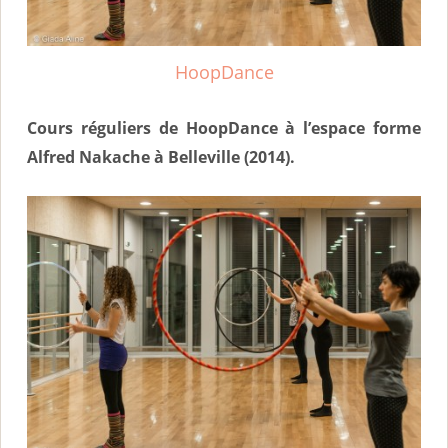
i
n
HoopDance
c
i
Cours réguliers de HoopDance à l’espace forme
p
Alfred Nakache à Belleville (2014).
a
l