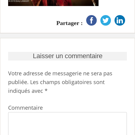
i
n
Partager :
c
i
p
a
Laisser un commentaire
l
Votre adresse de messagerie ne sera pas
publiée.
Les champs obligatoires sont
indiqués avec
*
Commentaire