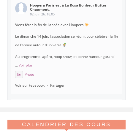
Hoopera Paris
est à La Rosa Bonheur Buttes
Chaumont.
02 juin 26, 18:05
Viens fêter la fin de l’année avec Hoopera
Le dimanche 14 juin, l’association se réunit pour célébrer la fin
de l’année autour d’un verre
Au programme: apéro, hoop show, et bonne humeur garanti
...
Voir plus
Photo
Voir sur Facebook
·
Partager
Hoopera Paris
est à Gymnase Paul Meurice.
21 mai 26, 8:00
Hoopera vous propose le premier stage du printemps, tout
CALENDRIER DES COURS
beau tout chaud, spécial isolations !