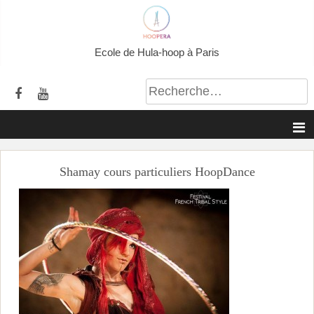
A
l
l
Ecole de Hula-hoop à Paris
e
r
a
u
c
o
Shamay cours particuliers HoopDance
n
t
e
n
u
p
r