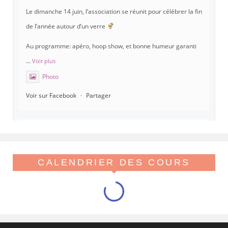
Le dimanche 14 juin, l’association se réunit pour célébrer la fin
de l’année autour d’un verre
Au programme: apéro, hoop show, et bonne humeur garanti
...
Voir plus
Photo
Voir sur Facebook
·
Partager
Hoopera Paris
est à Gymnase Paul Meurice.
21 mai 26, 8:00
Hoopera vous propose le premier stage du printemps, tout
CALENDRIER DES COURS
beau tout chaud, spécial isolations !
Viens réveiller ton flow avant l'été
Au programme, des variations d'iso pop, linéaires, ghost iso, s