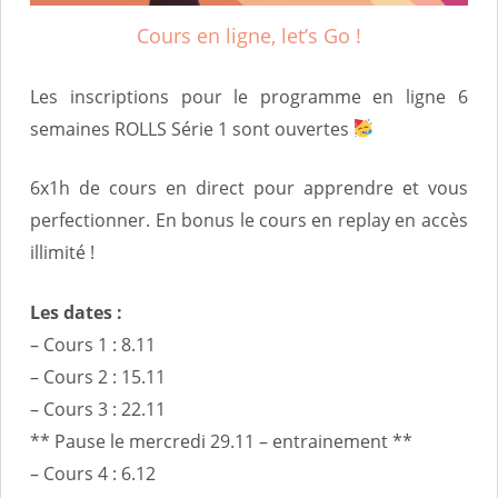
i
Cours en ligne, let’s Go !
n
c
Les inscriptions pour le programme en ligne 6
i
semaines ROLLS Série 1 sont ouvertes
p
6x1h de cours en direct pour apprendre et vous
a
perfectionner. En bonus le cours en replay en accès
l
illimité !
Les dates :
– Cours 1 : 8.11
– Cours 2 : 15.11
– Cours 3 : 22.11
** Pause le mercredi 29.11 – entrainement **
– Cours 4 : 6.12