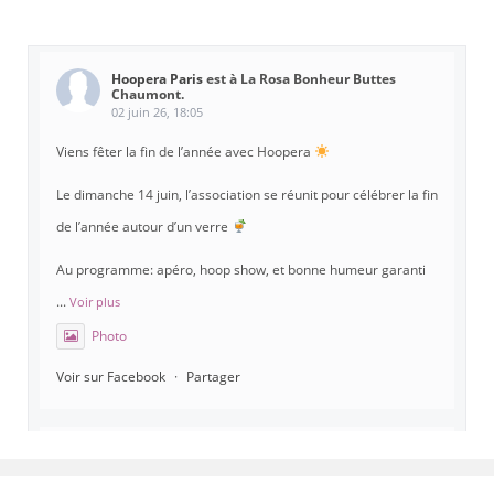
Hoopera Paris
est à La Rosa Bonheur Buttes
Chaumont.
02 juin 26, 18:05
Viens fêter la fin de l’année avec Hoopera
Le dimanche 14 juin, l’association se réunit pour célébrer la fin
de l’année autour d’un verre
Au programme: apéro, hoop show, et bonne humeur garanti
...
Voir plus
Photo
Voir sur Facebook
·
Partager
Hoopera Paris
est à Gymnase Paul Meurice.
21 mai 26, 8:00