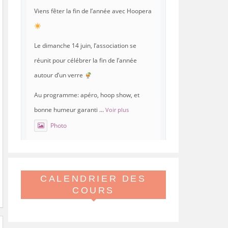
Viens fêter la fin de l’année avec Hoopera
Le dimanche 14 juin, l’association se
réunit pour célébrer la fin de l’année
autour d’un verre
Au programme: apéro, hoop show, et
bonne humeur garanti
...
Voir plus
Photo
Voir sur Facebook
·
Partager
CALENDRIER DES
Hoopera Paris
est à Gymnase
Paul Meurice.
COURS
21 mai 26, 8:00
Hoopera vous propose le premier stage