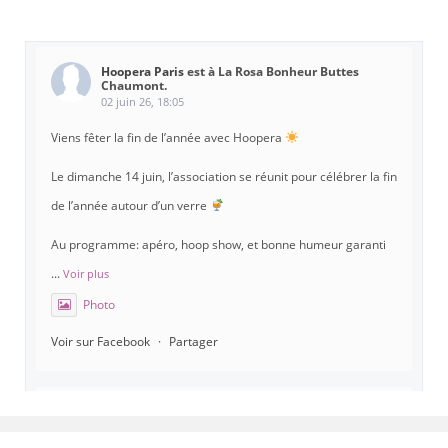
Hoopera Paris
est à La Rosa Bonheur Buttes
Chaumont.
02 juin 26, 18:05
Viens fêter la fin de l’année avec Hoopera
Le dimanche 14 juin, l’association se réunit pour célébrer la fin
de l’année autour d’un verre
Au programme: apéro, hoop show, et bonne humeur garanti
...
Voir plus
Photo
Voir sur Facebook
·
Partager
Hoopera Paris
est à Gymnase Paul Meurice.
21 mai 26, 8:00