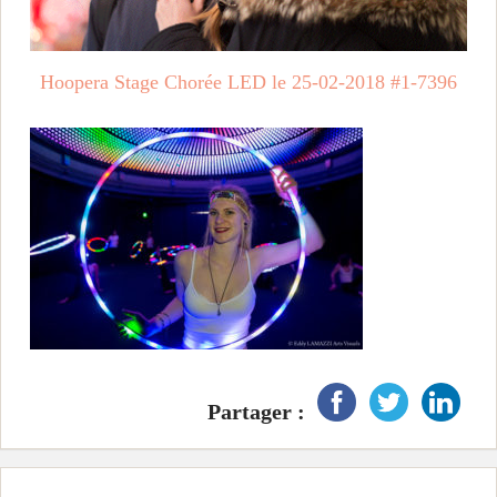
i
n
Hoopera Stage Chorée LED le 25-02-2018 #1-7396
c
i
p
a
l
Partager :