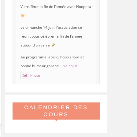
Viens fêter la fin de l’année avec Hoopera
Le dimanche 14 juin, l’association se
réunit pour célébrer la fin de l’année
autour d’un verre
Au programme: apéro, hoop show, et
bonne humeur garanti
...
Voir plus
Photo
Voir sur Facebook
·
Partager
CALENDRIER DES
Hoopera Paris
est à Gymnase
Paul Meurice.
COURS
21 mai 26, 8:00
Hoopera vous propose le premier stage