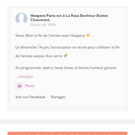
Hoopera Paris
est à La Rosa Bonheur Buttes
Chaumont.
02 juin 26, 18:05
Viens fêter la fin de l’année avec Hoopera
Le dimanche 14 juin, l’association se réunit pour célébrer la fin
de l’année autour d’un verre
Au programme: apéro, hoop show, et bonne humeur garanti
...
Voir plus
Photo
Voir sur Facebook
·
Partager
Hoopera Paris
est à Gymnase Paul Meurice.
21 mai 26, 8:00