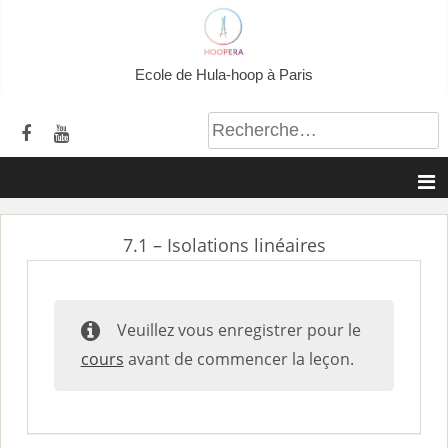
A
l
l
Ecole de Hula-hoop à Paris
e
r
a
u
c
o
7.1 – Isolations linéaires
n
t
e
Veuillez vous enregistrer pour le
n
cours
avant de commencer la leçon.
u
p
r