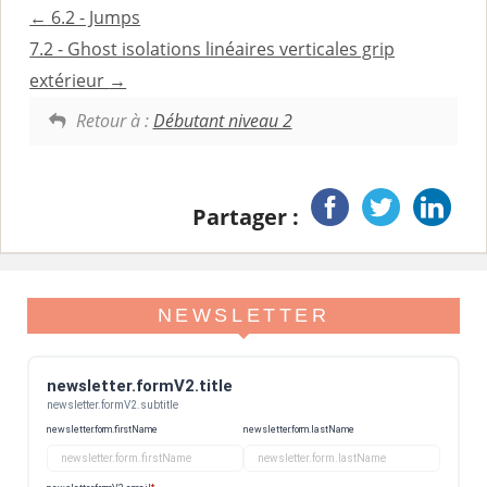
6.2 - Jumps
i
7.2 - Ghost isolations linéaires verticales grip
n
extérieur
c
Retour à :
Débutant niveau 2
i
p
a
Partager :
l
NEWSLETTER
newsletter.formV2.title
newsletter.formV2.subtitle
newsletter.form.firstName
newsletter.form.lastName